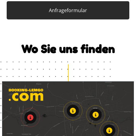
Anfrageformular
Wo Sie uns finden